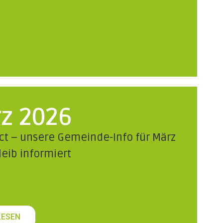
z 2026
t – unsere Gemeinde-Info für März
leib informiert
LESEN