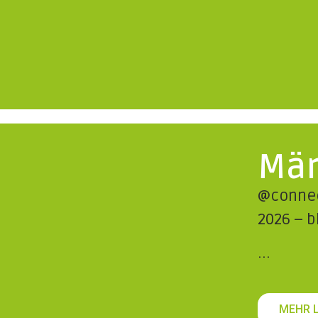
Mär
@connec
2026 – b
...
MEHR 