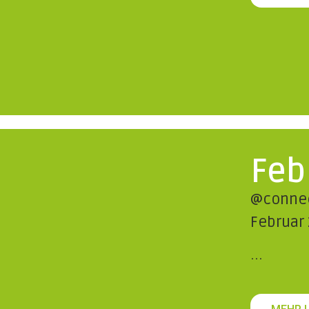
Feb
@connec
Februar 
...