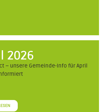
il 2026
t – unsere Gemeinde-Info für April
informiert
LESEN