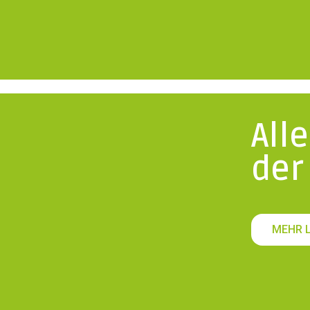
All
der
MEHR 