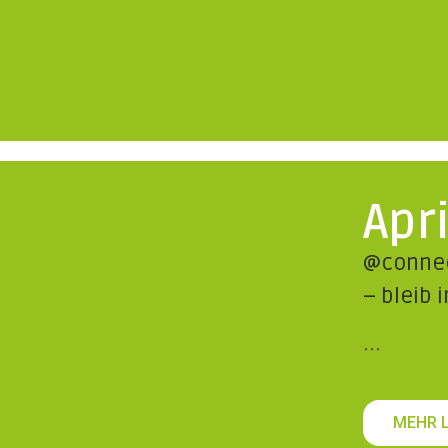
Apr
@connec
– bleib 
...
MEHR 