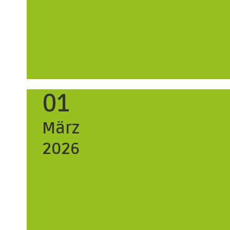
01
März
2026