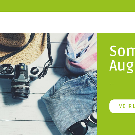
Som
Aug
...
MEHR 