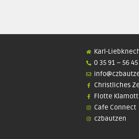
Karl-Liebknech
0 35 91 – 56 45
info@czbautz
Christliches 
Flotte Klamot
Cafe Connect
czbautzen