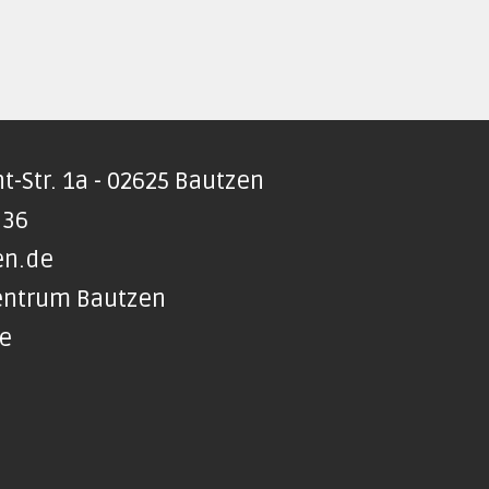
t-Str. 1a - 02625 Bautzen
 36
en.de
Zentrum Bautzen
te