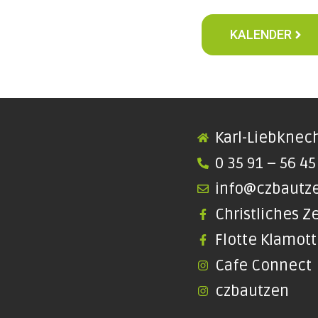
KALENDER
Karl-Liebknech
0 35 91 – 56 45
info@czbautz
Christliches 
Flotte Klamot
Cafe Connect
czbautzen