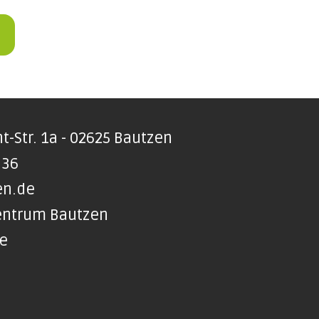
t-Str. 1a - 02625 Bautzen
 36
en.de
Zentrum Bautzen
te