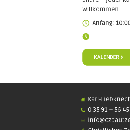
willkommen
Anfang: 10:0
KALENDER
Karl-Liebknech
0 35 91 – 56 45
info@czbautz