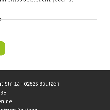
0
t-Str. 1a - 02625 Bautzen
 36
en.de