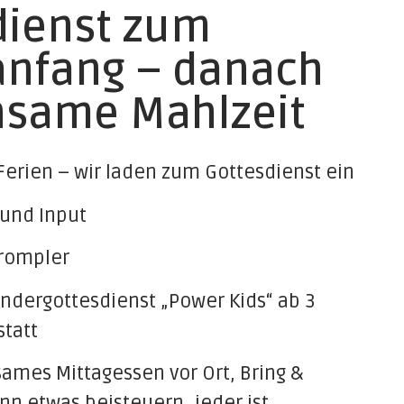
dienst zum
anfang – danach
same Mahlzeit
Ferien – wir laden zum Gottesdienst ein
 und Input
Trompler
Kindergottesdienst „Power Kids“ ab 3
statt
mes Mittagessen vor Ort, Bring &
nn etwas beisteuern, jeder ist