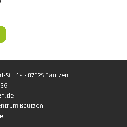
0
t-Str. 1a - 02625 Bautzen
 36
en.de
Zentrum Bautzen
te