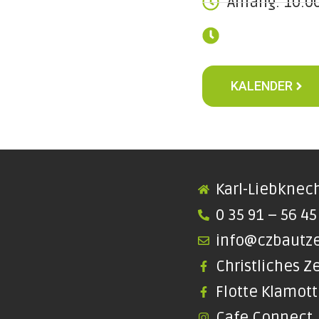
Anfang: 10:0
KALENDER
Karl-Liebknech
0 35 91 – 56 45
info@czbautz
Christliches 
Flotte Klamot
Cafe Connect