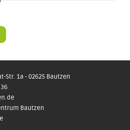
0
t-Str. 1a - 02625 Bautzen
 36
en.de
Zentrum Bautzen
te