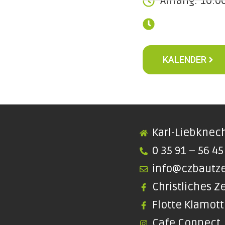
Anfang: 10:0
KALENDER
Karl-Liebknech
0 35 91 – 56 45
info@czbautz
Christliches 
Flotte Klamot
Cafe Connect