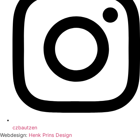
czbautzen
Webdesign:
Henk Prins Design