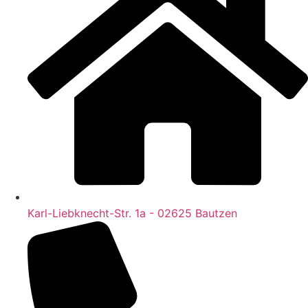
Karl-Liebknecht-Str. 1a - 02625 Bautzen