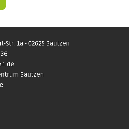
t-Str. 1a - 02625 Bautzen
 36
en.de
Zentrum Bautzen
te