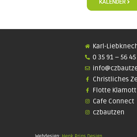
KALENDER
Karl-Liebknech
0 35 91 – 56 45
info@czbautz
Christliches 
Flotte Klamot
Cafe Connect
czbautzen
Webdesign:
Henk Prins Design